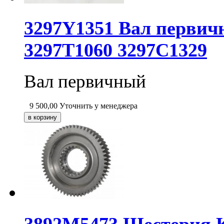
3297Y1351 Вал первич
3297T1060 3297C1329
Вал первичный
9 500,00
Уточнить у менеджера
3892M5473 Шестерня 