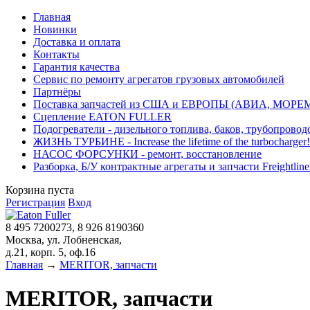
Главная
Новинки
Доставка и оплата
Контакты
Гарантия качества
Сервис по ремонту агрегатов грузовых автомобилей
Партнёры
Поставка запчастей из США и ЕВРОПЫ (АВИА, МОРЕ
Сцепление EATON FULLER
Подогреватели - дизельного топлива, баков, трубопровод
ЖИЗНЬ ТУРБИНЕ - Increase the lifetime of the turbocharger!
НАСОС ФОРСУНКИ - ремонт, восстановление
Разборка, Б/У контрактные агрегаты и запчасти Freightliner, 
Корзина пуста
Регистрация
Вход
8 495 7200273, 8 926 8190360
Москва, ул. Лобненская,
д.21, корп. 5, оф.16
Главная
→
MERITOR, запчасти
MERITOR, запчасти