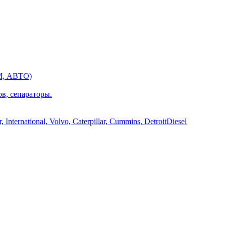
М, АВТО)
ов, сепараторы.
International, Volvo, Caterpillar, Cummins, DetroitDiesel