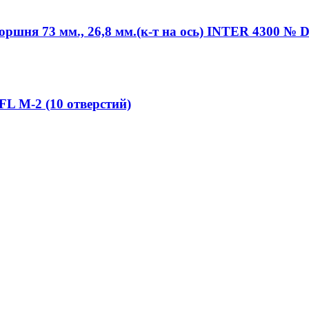
ршня 73 мм., 26,8 мм.(к-т на ось) INTER 4300 № 
FL M-2 (10 отверстий)