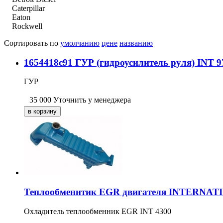
Caterpillar
Eaton
Rockwell
Сортировать по
умолчанию
цене
названию
1654418c91 ГУР (гидроусилитель руля) INT 
ГУР
35 000
Уточнить у менеджера
Теплообменнтик EGR двигателя INTERNATIO
Охладитель теплообменник EGR INT 4300