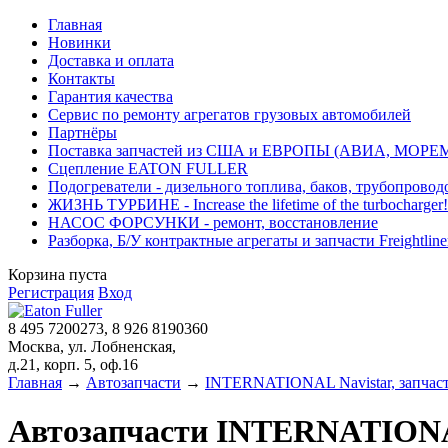
Главная
Новинки
Доставка и оплата
Контакты
Гарантия качества
Сервис по ремонту агрегатов грузовых автомобилей
Партнёры
Поставка запчастей из США и ЕВРОПЫ (АВИА, МОРЕ
Сцепление EATON FULLER
Подогреватели - дизельного топлива, баков, трубопровод
ЖИЗНЬ ТУРБИНЕ - Increase the lifetime of the turbocharger!
НАСОС ФОРСУНКИ - ремонт, восстановление
Разборка, Б/У контрактные агрегаты и запчасти Freightliner, 
Корзина пуста
Регистрация
Вход
8 495 7200273, 8 926 8190360
Москва, ул. Лобненская,
д.21, корп. 5, оф.16
Главная
→
Автозапчасти
→
INTERNATIONAL Navistar, запчас
Автозапчасти INTERNATIONAL