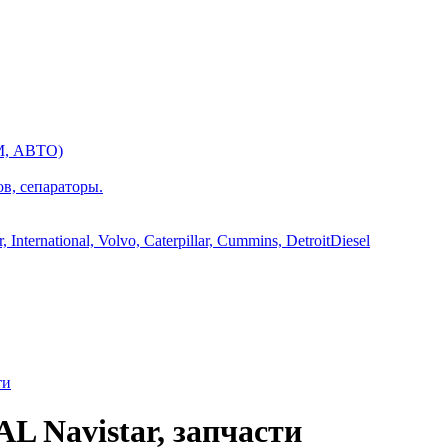
М, АВТО)
ов, сепараторы.
International, Volvo, Caterpillar, Cummins, DetroitDiesel
ти
 Navistar, запчасти