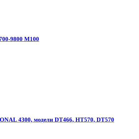
9700-9800 M100
NAL 4300, модели DT466, HT570, DT570