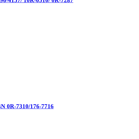
6-4157/ 10R-0510/ 0R-7287
N 0R-7310/176-7716