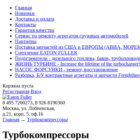
Главная
Новинки
Доставка и оплата
Контакты
Гарантия качества
Сервис по ремонту агрегатов грузовых автомобилей
Партнёры
Поставка запчастей из США и ЕВРОПЫ (АВИА, МОРЕ
Сцепление EATON FULLER
Подогреватели - дизельного топлива, баков, трубопровод
ЖИЗНЬ ТУРБИНЕ - Increase the lifetime of the turbocharger!
НАСОС ФОРСУНКИ - ремонт, восстановление
Разборка, Б/У контрактные агрегаты и запчасти Freightliner, 
Корзина пуста
Регистрация
Вход
8 495 7200273, 8 926 8190360
Москва, ул. Лобненская,
д.21, корп. 5, оф.16
Главная
→
Турбокомпрессоры
Турбокомпрессоры