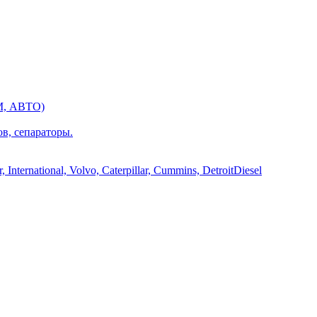
М, АВТО)
ов, сепараторы.
International, Volvo, Caterpillar, Cummins, DetroitDiesel