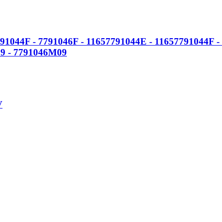
044F - 7791046F - 11657791044E - 11657791044F - 
9 - 7791046M09
V