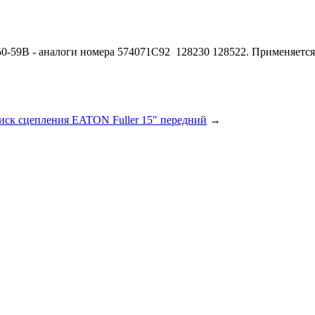
07050-59B - аналоги номера 574071C92 128230 128522. Применя
иск сцепления EATON Fuller 15" передний
→