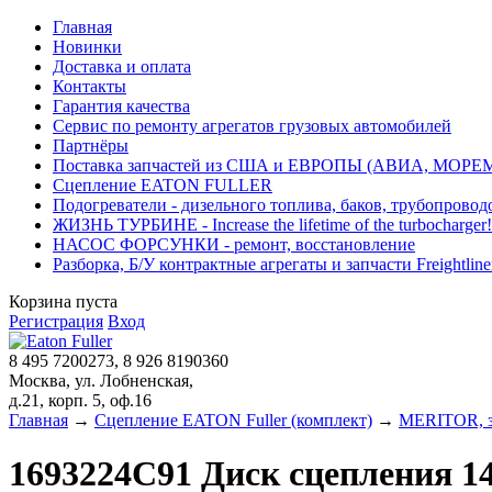
Главная
Новинки
Доставка и оплата
Контакты
Гарантия качества
Сервис по ремонту агрегатов грузовых автомобилей
Партнёры
Поставка запчастей из США и ЕВРОПЫ (АВИА, МОРЕ
Сцепление EATON FULLER
Подогреватели - дизельного топлива, баков, трубопровод
ЖИЗНЬ ТУРБИНЕ - Increase the lifetime of the turbocharger!
НАСОС ФОРСУНКИ - ремонт, восстановление
Разборка, Б/У контрактные агрегаты и запчасти Freightliner, 
Корзина пуста
Регистрация
Вход
8 495 7200273, 8 926 8190360
Москва, ул. Лобненская,
д.21, корп. 5, оф.16
Главная
→
Сцепление EATON Fuller (комплект)
→
MERITOR, з
1693224C91 Диск сцепления 14