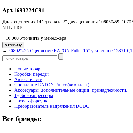
Арт.1693224C91
Диск сцепления 14" для вала 2" для сцепления 108050-59, 1
M11, ERF
10 000
Уточнить у менеджера
←
208925-25 Сцепление EATON Fuller 15" усиленное
128519 Д
Новые товары
Коробки передач
Автозапчасти
Сцепление EATON Fuller (комплект)
Акссесуары, дополнительные опции, принадлежности.
Турбокомпрессоры
Насос - форсунка
Преобразователь напряжения DCDC
Все бренды: