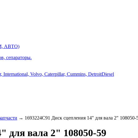
М, АВТО)
ов, сепараторы.
International, Volvo, Caterpillar, Cummins, DetroitDiesel
апчасти
→ 1693224C91 Диск сцепления 14" для вала 2" 108050-
" для вала 2" 108050-59