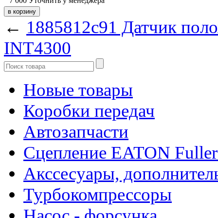
7 000
Уточнить у менеджера
←
1885812c91 Датчик поло
INT4300
Новые товары
Коробки передач
Автозапчасти
Сцепление EATON Fuller
Акссесуары, дополнител
Турбокомпрессоры
Насос - форсунка