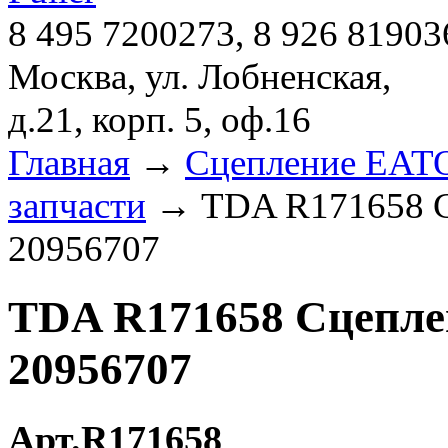
8 495 7200273, 8 926 81903
Москва, ул. Лобненская,
д.21, корп. 5, оф.16
Главная
→
Сцепление EATON
запчасти
→ TDA R171658 С
20956707
TDA R171658 Сцепле
20956707
Арт.R171658