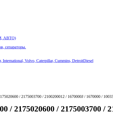
М, АВТО)
ов, сепараторы.
International, Volvo, Caterpillar, Cummins, DetroitDiesel
75020600 / 2175003700 / 2100200012 / 1670000J / 1670000 / 1003
 / 2175020600 / 2175003700 / 21