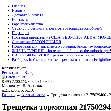
Главная
Новинки
Доставка и оплата
Контакты
Гарантия качества
Сервис по ремонту агрегатов грузовых автомобилей
Партнёры
Поставка запчастей из США и ЕВРОПЫ (АВИА, МОРЕ
Сцепление EATON FULLER
Подогреватели - дизельного топлива, баков, трубопровод
ЖИЗНЬ ТУРБИНЕ - Increase the lifetime of the turbocharger!
НАСОС ФОРСУНКИ - ремонт, восстановление
Разборка, Б/У контрактные агрегаты и запчасти Freightliner, 
Корзина пуста
Регистрация
Вход
8 495 7200273, 8 926 8190360
Москва, ул. Лобненская,
д.21, корп. 5, оф.16
Главная
→
Автозапчасти
→ Трещетка тормозная 2175029400 / 21
Трещетка тормозная 2175029400