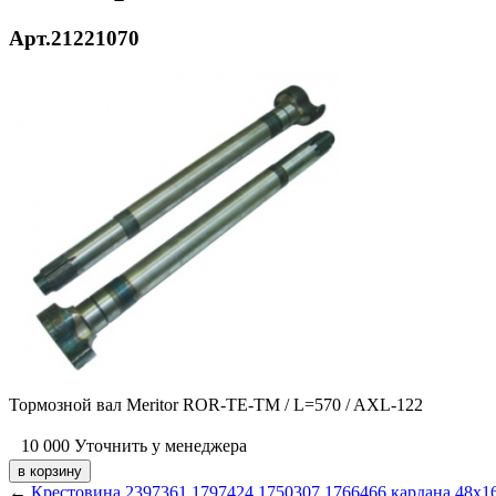
Арт.21221070
Тормозной вал Meritor
ROR-TE-TM / L=570 / AXL-122
10 000
Уточнить у менеджера
←
Крестовина 2397361 1797424 1750307 1766466 кардана 48х