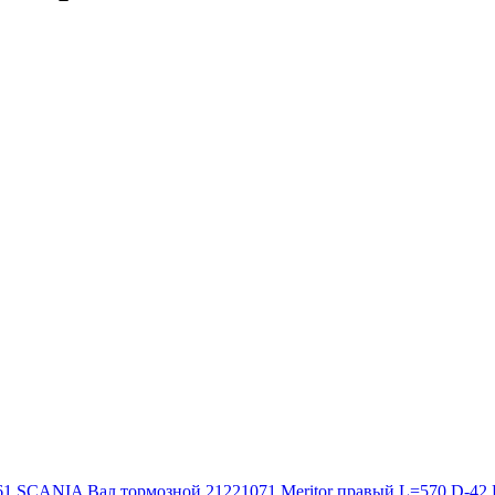
161 SCANIA
Вал тормозной 21221071 Meritor правый L=570 D-4