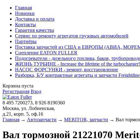
Главная
Новинки
Доставка и оплата
Контакты
Гарантия качества
Сервис по ремонту агрегатов грузовых автомобилей
Партнёры
Поставка запчастей из США и ЕВРОПЫ (АВИА, МОРЕ
Сцепление EATON FULLER
Подогреватели - дизельного топлива, баков, трубопровод
ЖИЗНЬ ТУРБИНЕ - Increase the lifetime of the turbocharger!
НАСОС ФОРСУНКИ - ремонт, восстановление
Разборка, Б/У контрактные агрегаты и запчасти Freightliner, 
Корзина пуста
Регистрация
Вход
8 495 7200273, 8 926 8190360
Москва, ул. Лобненская,
д.21, корп. 5, оф.16
Главная
→
Автозапчасти
→
MERITOR, запчасти
→ Вал тормоз
Вал тормозной 21221070 Mer