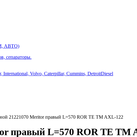
М, АВТО)
ов, сепараторы.
International, Volvo, Caterpillar, Cummins, DetroitDiesel
ной 21221070 Meritor правый L=570 ROR TE TM AXL-122
itor правый L=570 ROR TE TM 