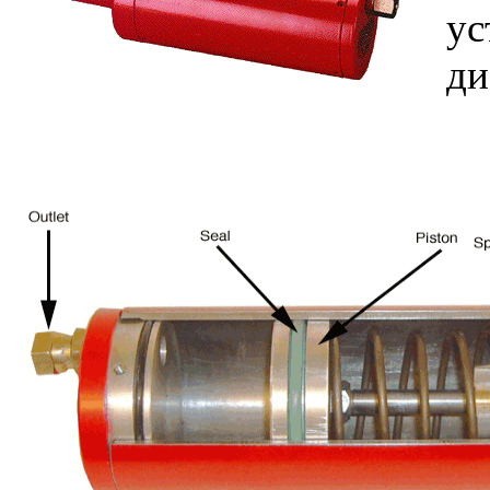
ус
ди