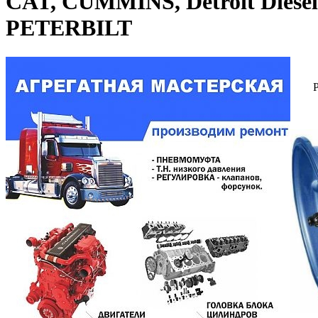
CAT, CUMMINS, Detroit Di
PETERBILT
Ремо