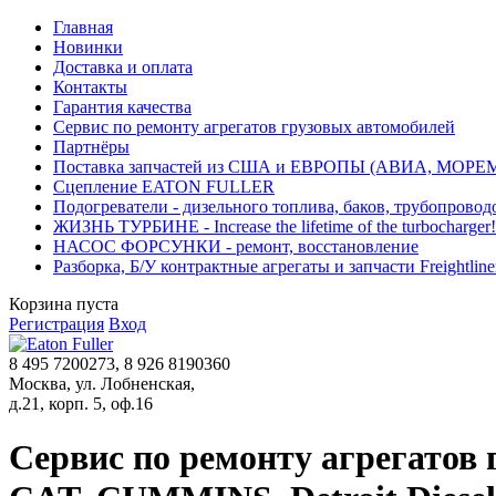
Главная
Новинки
Доставка и оплата
Контакты
Гарантия качества
Сервис по ремонту агрегатов грузовых автомобилей
Партнёры
Поставка запчастей из США и ЕВРОПЫ (АВИА, МОРЕ
Сцепление EATON FULLER
Подогреватели - дизельного топлива, баков, трубопровод
ЖИЗНЬ ТУРБИНЕ - Increase the lifetime of the turbocharger!
НАСОС ФОРСУНКИ - ремонт, восстановление
Разборка, Б/У контрактные агрегаты и запчасти Freightliner, 
Корзина пуста
Регистрация
Вход
8 495 7200273, 8 926 8190360
Москва, ул. Лобненская,
д.21, корп. 5, оф.16
Сервис по ремонту агрегато