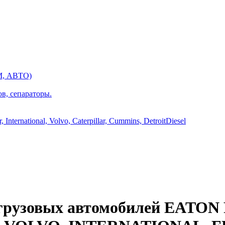
М, АВТО)
ов, сепараторы.
International, Volvo, Caterpillar, Cummins, DetroitDiesel
в грузовых автомобилей EATO